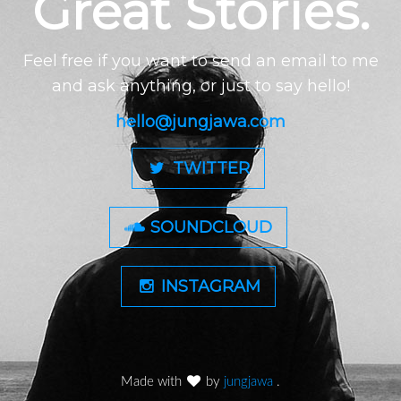
Great Stories.
Feel free if you want to send an email to me
and ask anything, or just to say hello!
hello@jungjawa.com
TWITTER
SOUNDCLOUD
INSTAGRAM
Made with
by
jungjawa
.