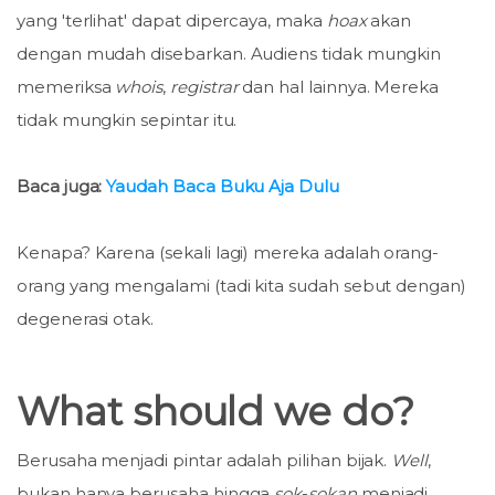
yang 'terlihat' dapat dipercaya, maka
hoax
akan
dengan mudah disebarkan. Audiens tidak mungkin
memeriksa
whois
,
registrar
dan hal lainnya. Mereka
tidak mungkin sepintar itu.
Baca juga:
Yaudah Baca Buku Aja Dulu
Kenapa? Karena (sekali lagi) mereka adalah orang-
orang yang mengalami (tadi kita sudah sebut dengan)
degenerasi otak.
What should we do?
Berusaha menjadi pintar adalah pilihan bijak.
Well
,
bukan hanya berusaha hingga
sok
-
sokan
menjadi