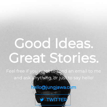
Good Ideas.
Great Stories.
Feel free if you want to send an email to me
and ask anything, or just to say hello!
hello@jungjawa.com
TWITTER