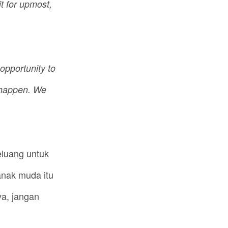
it for upmost,
opportunity to
 happen. We
eluang untuk
nak muda itu
ya, jangan