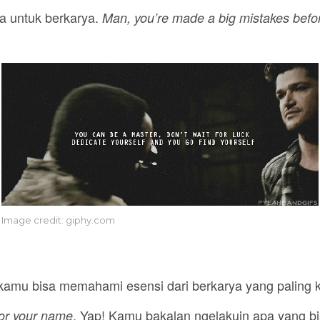
a untuk berkarya.
Man, you’re made a big mistakes before
Image credit: giphy.com
kamu bisa memahami esensi dari berkarya yang paling k
. Yap! Kamu bakalan ngelakuin apa yang b
 for your name