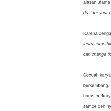
alasan utama 
do it for your 
Karena dengan
learn somethi
can change the
Sebuah karya
berkembang. 
harus berkary
sampe deh nye