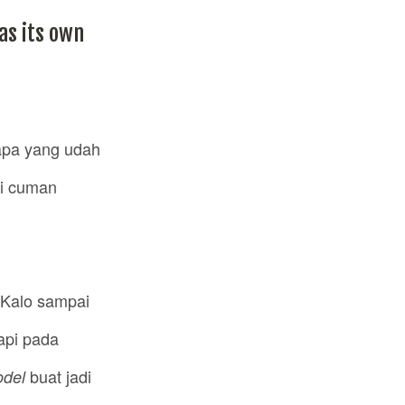
as its own
pa yang udah
gi cuman
 Kalo sampai
api pada
buat jadi
odel