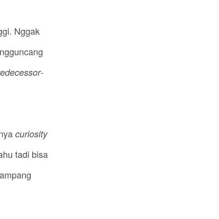
ggi. Nggak
mengguncang
-
redecessor
unya
curiosity
hu tadi bisa
 gampang