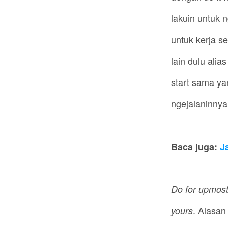
lakuin untuk 
untuk kerja s
lain dulu alia
start sama yan
ngejalaninny
Baca juga:
J
Do for upmost 
. Alasan
yours