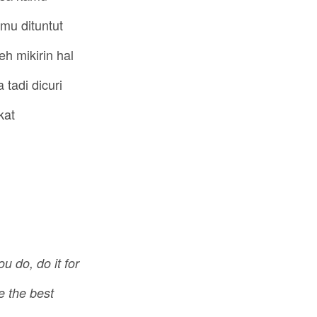
mu dituntut
h mikirin hal
tadi dicuri
kat
u do, do it for
e the best