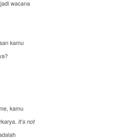
jadi wacana
asan kamu
ya?
ame, kamu
rkarya.
It’s not
adalah