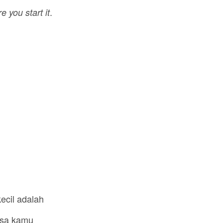
.
 you start it
ecil adalah
isa kamu