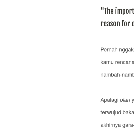
"The importa
reason for e
Pernah nggak
kamu rencanai
nambah-namb
Apalagi
plan
terwujud baka
akhirnya gara-