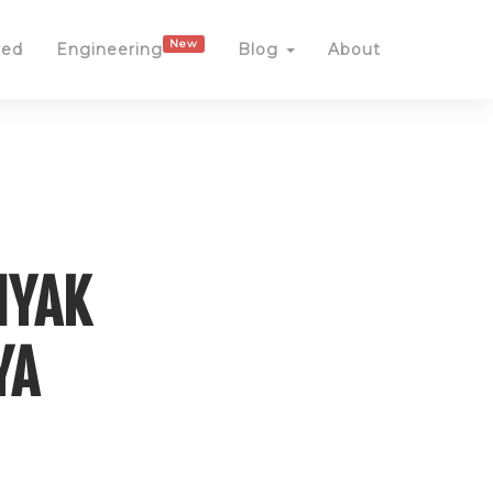
New
red
Engineering
Blog
About
NYAK
YA