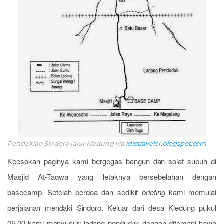
Pendakian Sindoro jalur Kledung via
idiotraveler.blogspot.com
Keesokan paginya kami bergegas bangun dan solat subuh di
Masjid At-Taqwa yang letaknya bersebelahan dengan
basecamp. Setelah berdoa dan sedikit
briefing
kami memulai
perjalanan mendaki Sindoro. Keluar dari desa Kledung pukul
05.00 kami menyusuri ladang penduduk dengan ditemani hawa