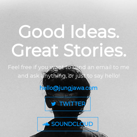
Good Ideas.
Great Stories.
Feel free if you want to send an email to me
and ask anything, or just to say hello!
hello@jungjawa.com
TWITTER
SOUNDCLOUD