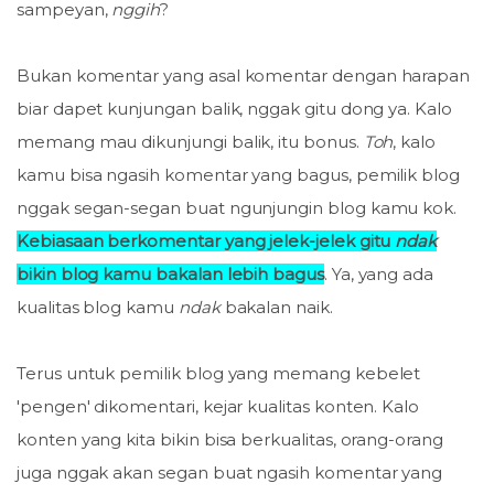
sampeyan,
nggih
?
Bukan komentar yang asal komentar dengan harapan
biar dapet kunjungan balik, nggak gitu dong ya. Kalo
memang mau dikunjungi balik, itu bonus.
Toh
, kalo
kamu bisa ngasih komentar yang bagus, pemilik blog
nggak segan-segan buat ngunjungin blog kamu kok.
Kebiasaan berkomentar yang jelek-jelek gitu
ndak
bikin blog kamu bakalan lebih bagus
. Ya, yang ada
kualitas blog kamu
ndak
bakalan naik.
Terus untuk pemilik blog yang memang kebelet
'pengen' dikomentari, kejar kualitas konten. Kalo
konten yang kita bikin bisa berkualitas, orang-orang
juga nggak akan segan buat ngasih komentar yang