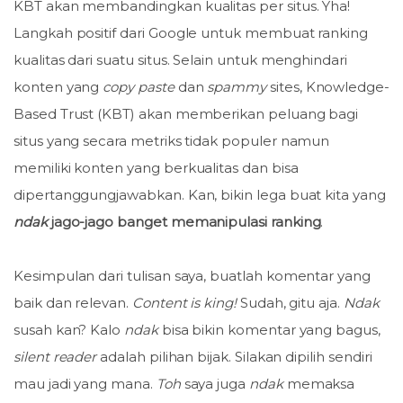
KBT akan membandingkan kualitas per situs. Yha!
Langkah positif dari Google untuk membuat ranking
kualitas dari suatu situs. Selain untuk menghindari
konten yang
copy
paste
dan
spammy
sites, Knowledge-
Based Trust (KBT) akan memberikan peluang bagi
situs yang secara metriks tidak populer namun
memiliki konten yang berkualitas dan bisa
dipertanggungjawabkan. Kan, bikin lega buat kita yang
ndak
jago-jago banget memanipulasi ranking
.
Kesimpulan dari tulisan saya, buatlah komentar yang
baik dan relevan.
Content is king!
Sudah, gitu aja.
Ndak
susah kan? Kalo
ndak
bisa bikin komentar yang bagus,
silent reader
adalah pilihan bijak. Silakan dipilih sendiri
mau jadi yang mana.
Toh
saya juga
ndak
memaksa