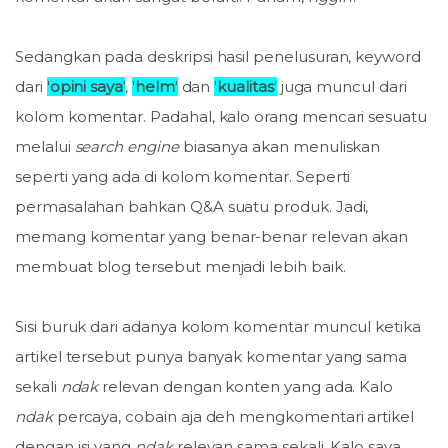
Sedangkan pada deskripsi hasil penelusuran, keyword
dari
'
opini saya
'
,
'
helm
'
dan
'
kualitas
'
juga muncul dari
kolom komentar. Padahal, kalo orang mencari sesuatu
melalui
search engine
biasanya akan menuliskan
seperti yang ada di kolom komentar. Seperti
permasalahan bahkan Q&A suatu produk. Jadi,
memang komentar yang benar-benar relevan akan
membuat blog tersebut menjadi lebih baik.
Sisi buruk dari adanya kolom komentar muncul ketika
artikel tersebut punya banyak komentar yang sama
sekali
ndak
relevan dengan konten yang ada. Kalo
ndak
percaya, cobain aja deh mengkomentari artikel
dengan isi yang
ndak
relevan sama sekali. Kalo saya