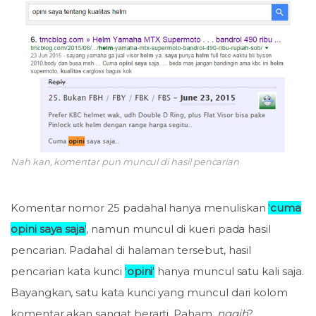
Nah kan, komentar pun muncul di hasil pencarian
Komentar nomor 25 padahal hanya menuliskan
'
cuma
opini saya saja
'
, namun muncul di kueri pada hasil
pencarian. Padahal di halaman tersebut, hasil
pencarian kata kunci
'
opini
'
hanya muncul satu kali saja.
Bayangkan, satu kata kunci yang muncul dari kolom
komentar akan sangat berarti. Paham,
nggih
?