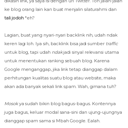
dikasih link, ya saya isi dengan url Twitter. Toh jalan-jalan
ke blog orang lain kan buat menjalin silaturahmi dan
tali jodoh
*eh?
Lagian, buat yang nyari-nyari backlink nih, udah ndak
keren lagi loh. Iya sih, backlink bisa jadi sumber
traffic
untuk blog, tapi udah
ndak
jadi sinyal relevansi utama
untuk menentukan ranking sebuah blog. Karena
Google menganggap, jika link tetap dianggap dalam
perhitungan kualitas suatu blog atau website, maka
akan ada banyak sekali link spam. Wah, gimana tuh?
Mosok
ya sudah bikin blog bagus-bagus. Kontennya
juga bagus, keluar modal sana-sini dan ujung-ujungnya
dianggap spam sama si Mbah Google. Ealah.