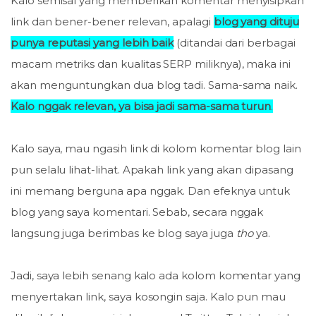
Kalo semisal yang memberikan komentar menyisipkan
link dan bener-bener relevan, apalagi
blog yang dituju
punya reputasi yang lebih baik
(ditandai dari berbagai
macam metriks dan kualitas SERP miliknya), maka ini
akan menguntungkan dua blog tadi. Sama-sama naik.
Kalo nggak relevan, ya bisa jadi sama-sama turun
.
Kalo saya, mau ngasih link di kolom komentar blog lain
pun selalu lihat-lihat. Apakah link yang akan dipasang
ini memang berguna apa nggak. Dan efeknya untuk
blog yang saya komentari. Sebab, secara nggak
langsung juga berimbas ke blog saya juga
tho
ya.
Jadi, saya lebih senang kalo ada kolom komentar yang
menyertakan link, saya kosongin saja. Kalo pun mau