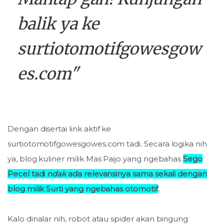
balik ya ke
surtiotomotifgowesgow
es.com"
Dengan disertai link aktif ke
surtiotomotifgowesgowes.com tadi. Secara logika nih
ya, blog kuliner milik Mas Paijo yang ngebahas
Sego
Pecel tadi
ndak
ada relevansinya sama sekali dengan
blog milik Surti yang ngebahas otomotif
.
Kalo dinalar nih, robot atau spider akan bingung