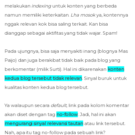
melakukan
indexing
untuk konten yang berbeda
namun memiliki keterkaitan.
Lha mosok
ya, kontennya
nggak relevan kok bisa saling terkait. Kan bisa
dianggap sebagai aktifitas yang tidak wajar. Spam!
Pada ujungnya, bisa saja menyakiti inang (blognya Mas
Paijo) dan juga berakibat tidak baik pada blog yang
berkomentar (milik Surti). Hal ini dikarenakan
konten
kedua blog tersebut tidak relevan
. Sinyal buruk untuk
kualitas konten kedua blog tersebut.
Ya walaupun secara
default
, link pada kolom komentar
akan diset dengan tag
no-follow
. Jadi, hal ini akan
mengurangi sinyal relevansi tautan
atau link tersebut.
Nah, apa itu tag no-follow pada sebuah link?